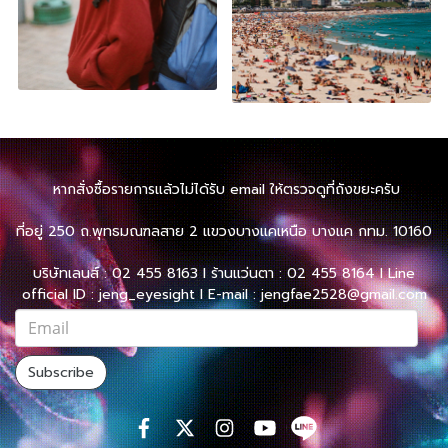
หากสั่งซื้อรายการแล้วไม่ได้รับ email ให้ตรวจดูที่ถังขยะครับ
ที่อยู่ 250 ถ.พุทธมณฑลสาย 2 แขวงบางแคเหนือ บางแค กทม. 10160
บริษัทเลนส์ : 02 455 8163 l ร้านแว่นตา : 02 455 8164 l Line
official ID : jeng_eyesight l E-mail : jengfae2528@gmail.com
Subscribe