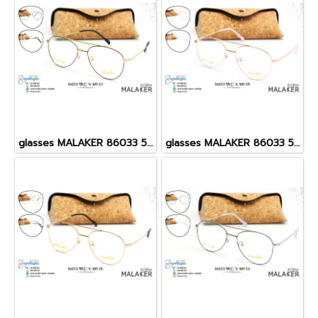
glasses MALAKER 86033 55[]16-145 C3
glasses MALAKER 86033 55[]16-145 C5