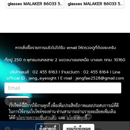
glasses MALAKER 86033 55[]16-145 C8
glasses MALAKER 86033 55[]16-145 C4
หากสั่งซื้อรายการแล้วไม่ได้รับ email ให้ตรวจดูที่ถังขยะครับ
ที่อยู่ 250 ถ.พุทธมณฑลสาย 2 แขวงบางแคเหนือ บางแค กทม. 10160
บริษัทเลนส์ : 02 455 8163 l ร้านแว่นตา : 02 455 8164 l Line
official ID : jeng_eyesight l E-mail : jengfae2528@gmail.com
Subscribe
เว็บไซต์นี้มีการใช้งานคุกกี้ เพื่อเพิ่มประสิทธิภาพและประสบการณ์ที่ดี
ในการใช้งานเว็บไซต์ของท่าน ท่านสามารถอ่านรายละเอียดเพิ่มเติม
ได้ที่
นโยบายความเป็นส่วนตัว
และ
นโยบายคุกกี้
ตั้งค่าคุกกี้
ยอมรับทั้งหมด
Message Us
สั่งซื้อสินค้า