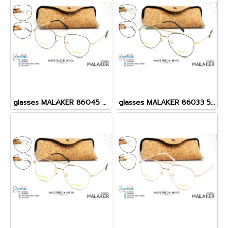
glasses MALAKER 86045 54[]18-145 C6
glasses MALAKER 86033 55[]16-145 C3