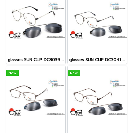
glasses SUN CLIP DC3039 55[]17 140 C3
glasses SUN CLIP DC3041 49[]20 140 C2
New
New