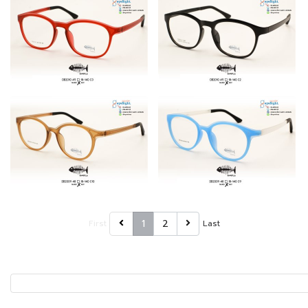
1
2
First
Last