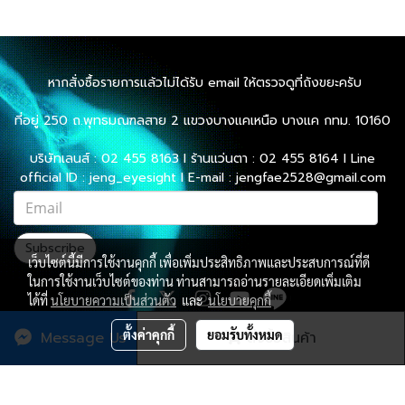
หากสั่งซื้อรายการแล้วไม่ได้รับ email ให้ตรวจดูที่ถังขยะครับ
ที่อยู่ 250 ถ.พุทธมณฑลสาย 2 แขวงบางแคเหนือ บางแค กทม. 10160
บริษัทเลนส์ : 02 455 8163 l ร้านแว่นตา : 02 455 8164 l Line
official ID : jeng_eyesight l E-mail : jengfae2528@gmail.com
Subscribe
เว็บไซต์นี้มีการใช้งานคุกกี้ เพื่อเพิ่มประสิทธิภาพและประสบการณ์ที่ดี
ในการใช้งานเว็บไซต์ของท่าน ท่านสามารถอ่านรายละเอียดเพิ่มเติม
ได้ที่
นโยบายความเป็นส่วนตัว
และ
นโยบายคุกกี้
ตั้งค่าคุกกี้
ยอมรับทั้งหมด
Message Us
สั่งซื้อสินค้า
ผู้เข้าชมวันนี้
2,537