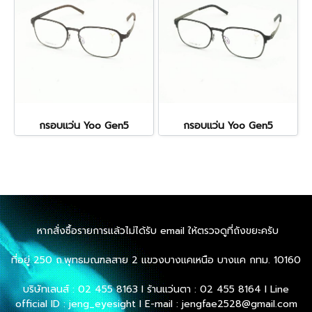
กรอบแว่น Yoo Gen5
กรอบแว่น Yoo Gen5
หากสั่งซื้อรายการแล้วไม่ได้รับ email ให้ตรวจดูที่ถังขยะครับ
ที่อยู่ 250 ถ.พุทธมณฑลสาย 2 แขวงบางแคเหนือ บางแค กทม. 10160
บริษัทเลนส์ : 02 455 8163 l ร้านแว่นตา : 02 455 8164 l Line
official ID : jeng_eyesight l E-mail : jengfae2528@gmail.com