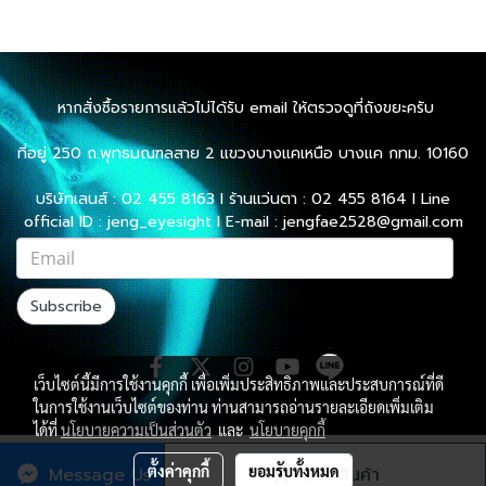
หากสั่งซื้อรายการแล้วไม่ได้รับ email ให้ตรวจดูที่ถังขยะครับ
ที่อยู่ 250 ถ.พุทธมณฑลสาย 2 แขวงบางแคเหนือ บางแค กทม. 10160
บริษัทเลนส์ : 02 455 8163 l ร้านแว่นตา : 02 455 8164 l Line
official ID : jeng_eyesight l E-mail : jengfae2528@gmail.com
Subscribe
เว็บไซต์นี้มีการใช้งานคุกกี้ เพื่อเพิ่มประสิทธิภาพและประสบการณ์ที่ดี
ในการใช้งานเว็บไซต์ของท่าน ท่านสามารถอ่านรายละเอียดเพิ่มเติม
ได้ที่
นโยบายความเป็นส่วนตัว
และ
นโยบายคุกกี้
ผู้เข้าชมทั้งหมด
3,058,486
ตั้งค่าคุกกี้
ยอมรับทั้งหมด
Message Us
สั่งซื้อสินค้า