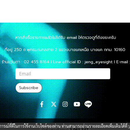
หากสั่งซื้อรายการแล้วไม่ได้รับ email ให้ตรวจดูที่ถังขยะครับ
ที่อยู่ 250 ถ.พุทธมณฑลสาย 2 แขวงบางแคเหนือ บางแค กทม. 10160
l ร้านแว่นตา : 02 455 8164 l Line official ID : jeng_eyesight l E-m
Subscribe
บการณ์ที่ดีในการใช้งานเว็บไซต์ของท่าน ท่านสามารถอ่านรายละเอียดเพิ่มเติมได้ที่
ผู้เข้าชมวันนี้
609