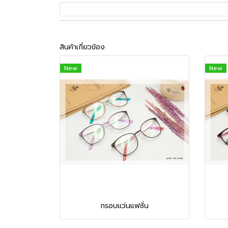
สินค้าเกี่ยวข้อง
New
New
กรอบแว่นแฟชั่น