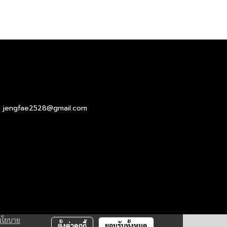
ail : jengfae2528@gmail.com
นโยบาย
ตั้งค่าคุกกี้
ยอมรับทั้งหมด