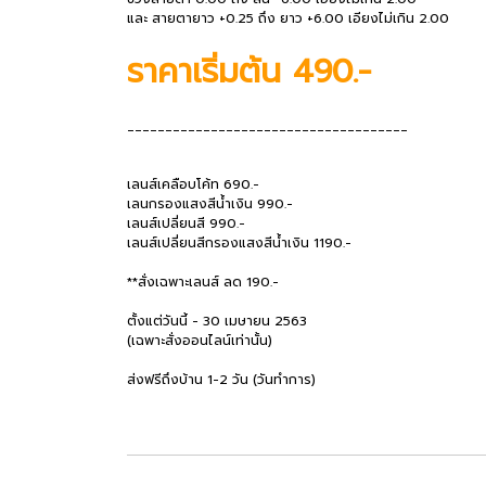
และ สายตายาว +0.25 ถึง ยาว +6.00 เอียงไม่เกิน 2.00
ราคาเริ่มต้น 490.-
_____________________________________
เลนส์เคลือบโค้ท 690.-
เลนกรองแสงสีน้ำเงิน 990.-
เลนส์เปลี่ยนสี 990.-
เลนส์เปลี่ยนสีกรองแสงสีน้ำเงิน 1190.-
**สั่งเฉพาะเลนส์ ลด 190.-
ตั้งแต่วันนี้ - 30 เมษายน 2563
(เฉพาะสั่งออนไลน์เท่านั้น)
ส่งฟรีถึงบ้าน 1-2 วัน (วันทำการ)