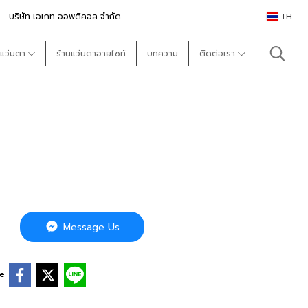
บริษัท เอเกท ออพติคอล จำกัด
TH
แว่นตา
ร้านแว่นตาอายไซท์
บทความ
ติดต่อเรา
Message Us
re