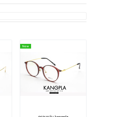
New
กรอบเเว่น kangpla