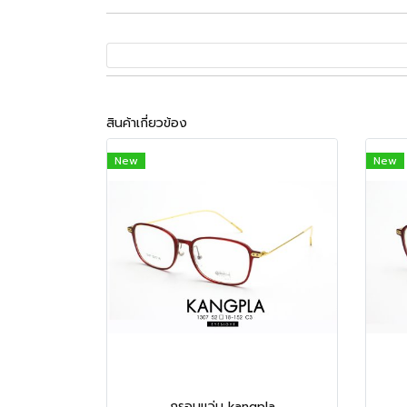
สินค้าเกี่ยวข้อง
New
New
กรอบเเว่น kangpla