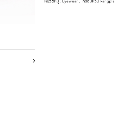
หมวดหมู่ :
Eyewear
,
กรอบเเว่น kangpla