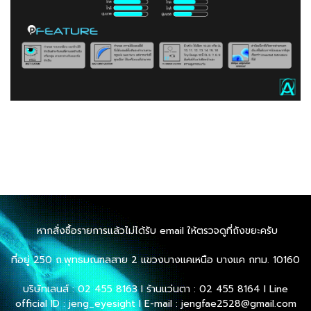
หากสั่งซื้อรายการแล้วไม่ได้รับ email ให้ตรวจดูที่ถังขยะครับ
ที่อยู่ 250 ถ.พุทธมณฑลสาย 2 แขวงบางแคเหนือ บางแค กทม. 10160
บริษัทเลนส์ : 02 455 8163 l ร้านแว่นตา : 02 455 8164 l Line
official ID : jeng_eyesight l E-mail : jengfae2528@gmail.com