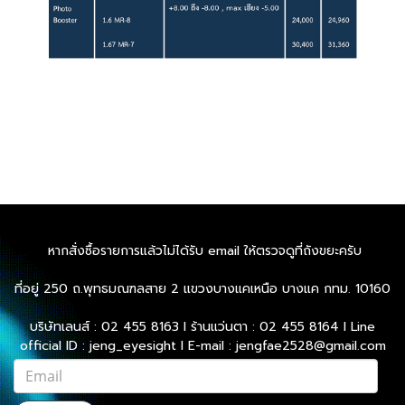
หากสั่งซื้อรายการแล้วไม่ได้รับ email ให้ตรวจดูที่ถังขยะครับ
ที่อยู่ 250 ถ.พุทธมณฑลสาย 2 แขวงบางแคเหนือ บางแค กทม. 10160
บริษัทเลนส์ : 02 455 8163 l ร้านแว่นตา : 02 455 8164 l Line
official ID : jeng_eyesight l E-mail : jengfae2528@gmail.com